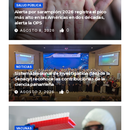
SALUD PÚBLICA
Alerta por sarampión: 2026 registra el pico
más alto en las Américas en dos décadas,
alerta la OPS
0
AGOSTO 8, 2026
NOTICIAS
Sistema Nacional de Investigación (SNI) de la
Senacyt reconoce las contribuciones de la
ciencia panameña
0
AGOSTO 7, 2026
VACUNAS