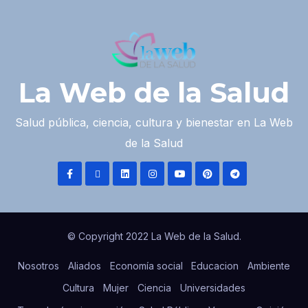
La Web de la Salud
Salud pública, ciencia, cultura y bienestar en La Web
de la Salud
© Copyright 2022 La Web de la Salud.
Nosotros
Aliados
Economía social
Educacion
Ambiente
Cultura
Mujer
Ciencia
Universidades