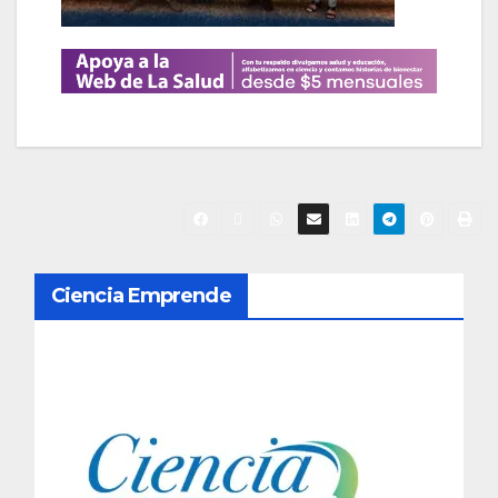
N
Ciencia Emprende
a
v
e
g