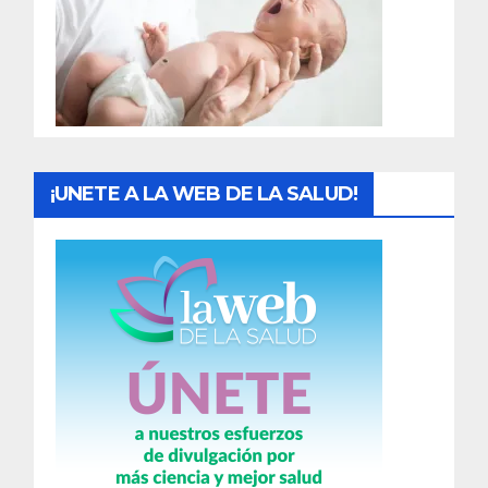
a
d
a
s
¡UNETE A LA WEB DE LA SALUD!