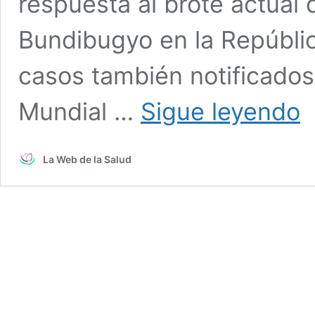
respuesta al brote actual 
Bundibugyo en la Repúbli
casos también notificados
OM
Mundial …
Sigue leyendo
eva
va
y
La Web de la Salud
ter
pa
con
bro
de
ébo
por
vir
Bu