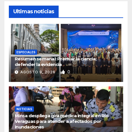
Ultimas noticias
ESPECIALES
Resumen semanal: Premiar la ciencia;
defender la evidencia
0
AGOSTO 9, 2026
NOTICIAS
Minsa despliega gira médica integral en Río
Veraguas para atender a afectados por
inundaciones