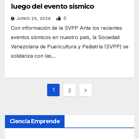
luego del evento sísmico
0
JUNIO 25, 2026
Con información de la SVPP Ante los recientes
eventos sísmicos en nuestro país, la Sociedad
Venezolana de Puericultura y Pediatría (SVPP) se
solidariza con las…
P
1
2
a
g
Ciencia Emprende
i