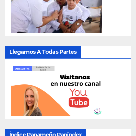
Llegamos A Todas Partes
Índice Panameño Panindex