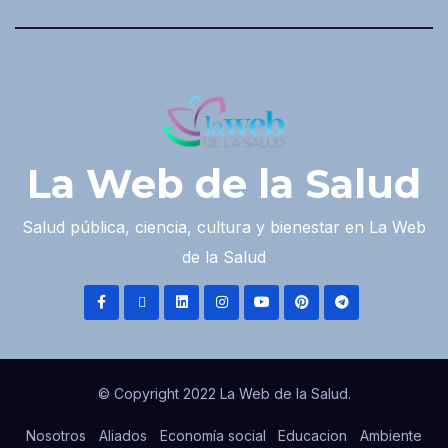
La Web de la Salud
Salud pública, ciencia, cultura y bienestar en La Web
de la Salud
© Copyright 2022 La Web de la Salud.
Nosotros
Aliados
Economía social
Educacion
Ambiente