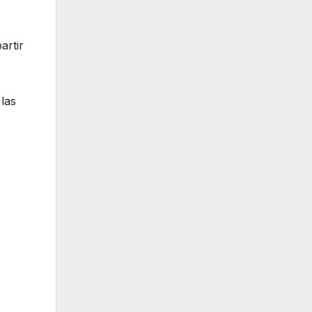
artir
las