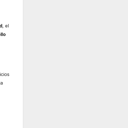
d
, el
llo
icios
la