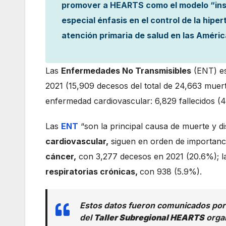
promover a HEARTS como el modelo “insti
especial énfasis en el control de la hipe
atención primaria de salud en las Améric
Las
Enfermedades No Transmisibles
(ENT) es
2021 (15,909 decesos del total de 24,663 muer
enfermedad cardiovascular: 6,829 fallecidos (
Las
ENT
“son la principal causa de muerte y d
cardiovascular,
siguen en orden de importanci
cáncer,
con 3,277 decesos en 2021 (20.6%); 
respiratorias crónicas,
con 938 (5.9%).
Estos datos fueron comunicados por
del
Taller Subregional HEARTS
organ