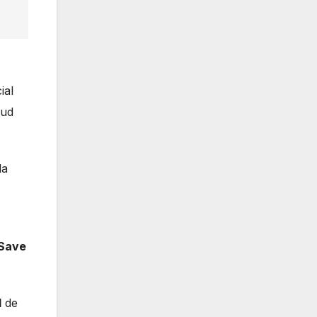
ial
lud
la
 Save
l
de