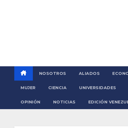
Saltar
al
contenido
NOSOTROS
ALIADOS
ECONO
MUJER
CIENCIA
UNIVERSIDADES
OPINIÓN
NOTICIAS
EDICIÓN VENEZU