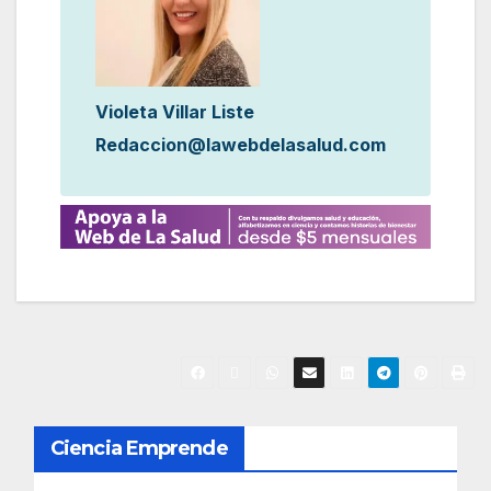
Violeta Villar Liste
Redaccion@lawebdelasalud.com
N
Ciencia Emprende
a