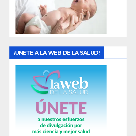
d
a
s
¡UNETE A LA WEB DE LA SALUD!