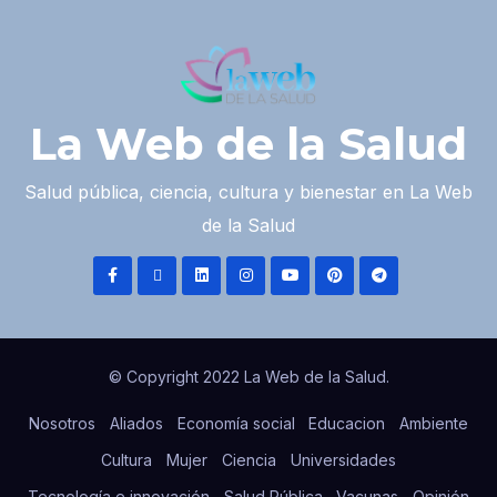
La Web de la Salud
Salud pública, ciencia, cultura y bienestar en La Web
de la Salud
© Copyright 2022 La Web de la Salud.
Nosotros
Aliados
Economía social
Educacion
Ambiente
Cultura
Mujer
Ciencia
Universidades
Tecnología e innovación
Salud Pública
Vacunas
Opinión