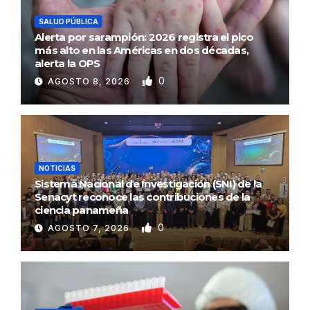
SALUD PÚBLICA
Alerta por sarampión: 2026 registra el pico
más alto en las Américas en dos décadas,
alerta la OPS
0
AGOSTO 8, 2026
NOTICIAS
Sistema Nacional de Investigación (SNI) de la
Senacyt reconoce las contribuciones de la
ciencia panameña
0
AGOSTO 7, 2026