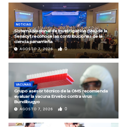
NOTICIAS
Sistema Nacional de Investigación (SNI) de la
Senacyt reconoce las contribuciones de la
ciencia panameña
0
AGOSTO 7, 2026
VACUNAS
Grupo asesor técnico de la OMS recomienda
evaluar la vacuna Ervebo contra virus
Bundibugyo
0
AGOSTO 7, 2026