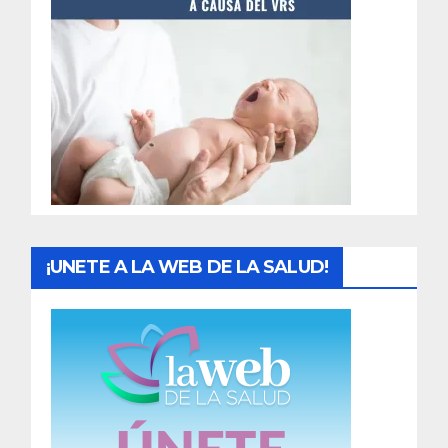
t
r
a
d
a
s
¡UNETE A LA WEB DE LA SALUD!