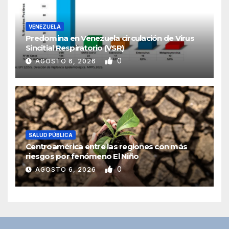
VENEZUELA
Predomina en Venezuela circulación de Virus
Sincitial Respiratorio (VSR)
0
AGOSTO 6, 2026
SALUD PÚBLICA
Centroamérica entre las regiones con más
riesgos por fenómeno El Niño
0
AGOSTO 6, 2026