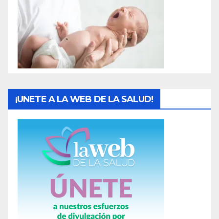
a
s
¡UNETE A LA WEB DE LA SALUD!