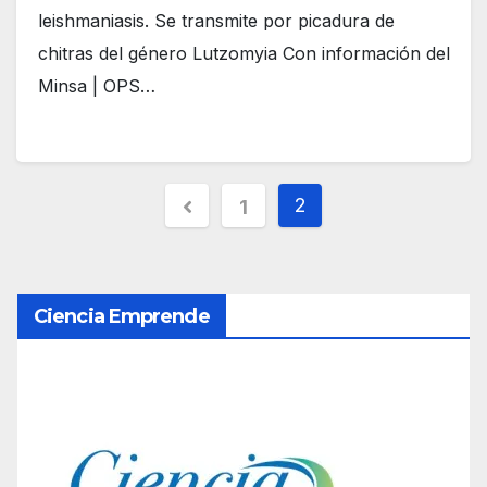
leishmaniasis. Se transmite por picadura de
chitras del género Lutzomyia Con información del
Minsa | OPS…
P
2
1
a
g
Ciencia Emprende
i
n
a
c