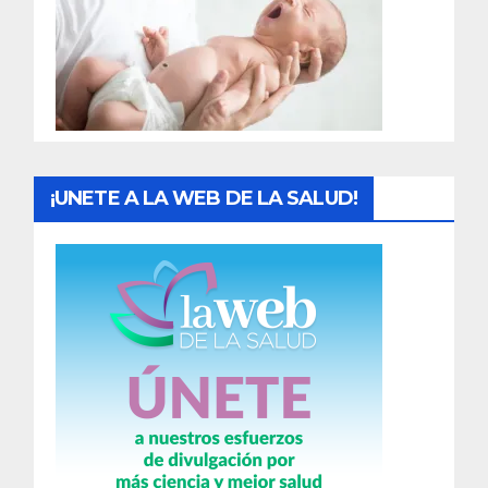
a
d
a
s
¡UNETE A LA WEB DE LA SALUD!