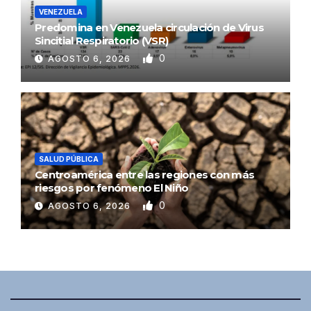
VENEZUELA
Predomina en Venezuela circulación de Virus
Sincitial Respiratorio (VSR)
0
AGOSTO 6, 2026
SALUD PÚBLICA
Centroamérica entre las regiones con más
riesgos por fenómeno El Niño
0
AGOSTO 6, 2026