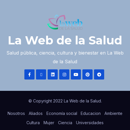
La Web de la Salud
Salud pública, ciencia, cultura y bienestar en La Web
de la Salud
© Copyright 2022 La Web de la Salud.
Nosotros
Aliados
Economía social
Educacion
Ambiente
Cultura
Mujer
Ciencia
Universidades