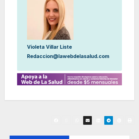
Violeta Villar Liste
Redaccion@lawebdelasalud.com
N