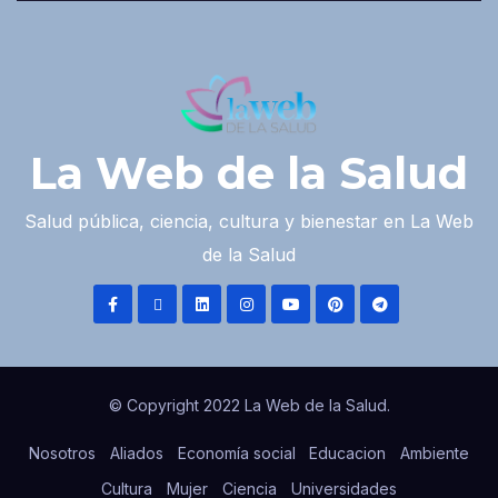
La Web de la Salud
Salud pública, ciencia, cultura y bienestar en La Web
de la Salud
© Copyright 2022 La Web de la Salud.
Nosotros
Aliados
Economía social
Educacion
Ambiente
Cultura
Mujer
Ciencia
Universidades