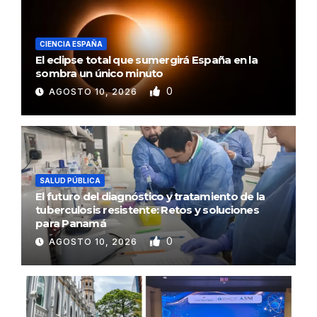
CIENCIA ESPAÑA
El eclipse total que sumergirá España en la
sombra un único minuto
0
AGOSTO 10, 2026
SALUD PÚBLICA
El futuro del diagnóstico y tratamiento de la
tuberculosis resistente: Retos y soluciones
para Panamá
0
AGOSTO 10, 2026