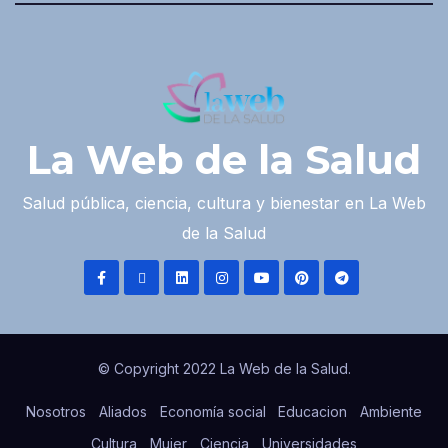
La Web de la Salud
Salud pública, ciencia, cultura y bienestar en La Web
de la Salud
© Copyright 2022 La Web de la Salud.
Nosotros
Aliados
Economía social
Educacion
Ambiente
Cultura
Mujer
Ciencia
Universidades