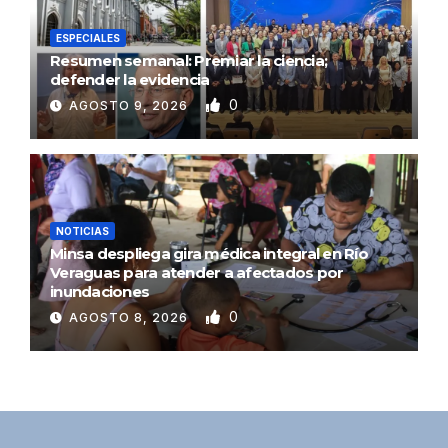
ESPECIALES
Resumen semanal: Premiar la ciencia;
defender la evidencia
0
AGOSTO 9, 2026
NOTICIAS
Minsa despliega gira médica integral en Río
Veraguas para atender a afectados por
inundaciones
0
AGOSTO 8, 2026