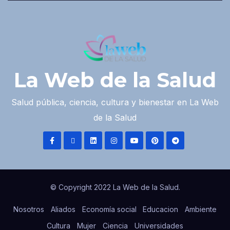
La Web de la Salud
Salud pública, ciencia, cultura y bienestar en La Web
de la Salud
© Copyright 2022 La Web de la Salud.
Nosotros
Aliados
Economía social
Educacion
Ambiente
Cultura
Mujer
Ciencia
Universidades