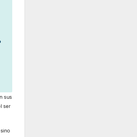
o
n sus
l ser
 sino