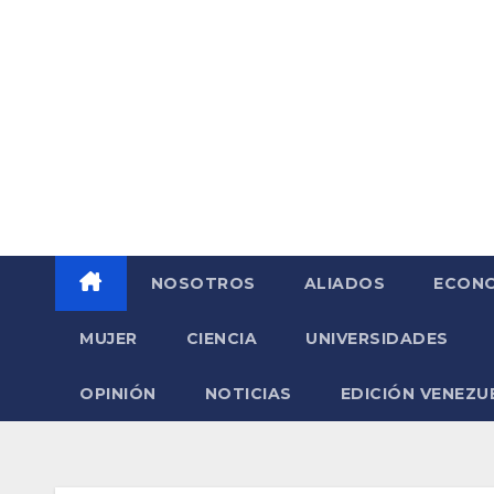
Saltar
al
contenido
NOSOTROS
ALIADOS
ECONO
MUJER
CIENCIA
UNIVERSIDADES
OPINIÓN
NOTICIAS
EDICIÓN VENEZU