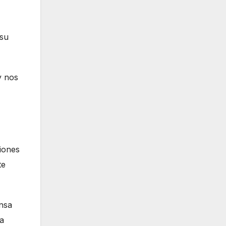
 su
 nos
ciones
te
ensa
ra