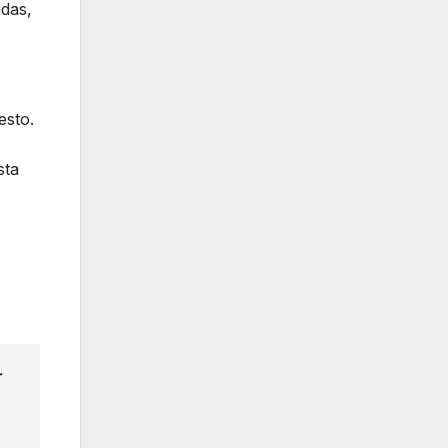
idas,
esto.
sta
s
r