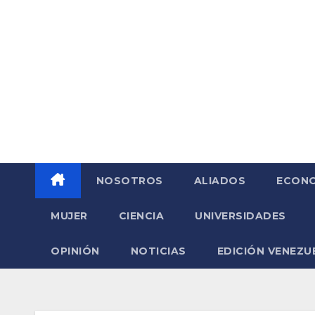
Saltar
al
contenido
NOSOTROS
ALIADOS
ECONO
MUJER
CIENCIA
UNIVERSIDADES
OPINIÓN
NOTICIAS
EDICIÓN VENEZU