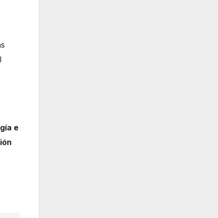
as
l
gía e
ción