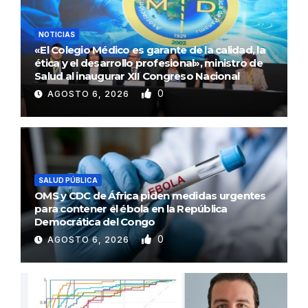
NOTICIAS
«El Colegio Médico es garante de la calidad, la
ética y el desarrollo profesional», ministro de
Salud al inaugurar XII Congreso Nacional
0
AGOSTO 6, 2026
SALUD PÚBLICA
OMS y CDC de África piden medidas urgentes
para contener el ébola en la República
Democrática del Congo
0
AGOSTO 6, 2026