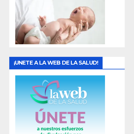
a
d
a
s
¡UNETE A LA WEB DE LA SALUD!