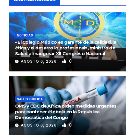
NOTICIAS
«El Colegio Médico es garante de la calidad, la
ética y el desarrollo profesional», ministro de
Salud al inaugurar XII Congreso Nacional
0
AGOSTO 6, 2026
SALUD PÚBLICA
OMS y CDC de África piden medidas urgentes
para contener el ébola en la República
Democrática del Congo
0
AGOSTO 6, 2026