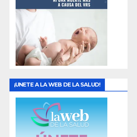
t
r
a
d
a
s
¡UNETE A LA WEB DE LA SALUD!