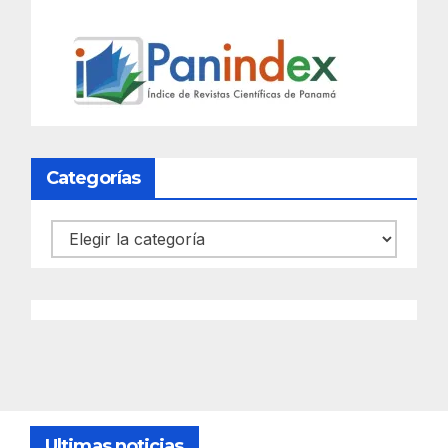
Categorías
Categorías
Ultimas noticias