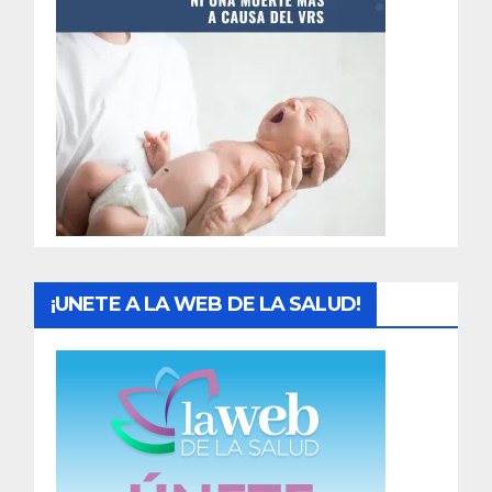
t
r
a
d
a
s
¡UNETE A LA WEB DE LA SALUD!