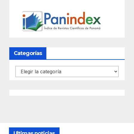
Categorías
Categorías
Ultimas noticias