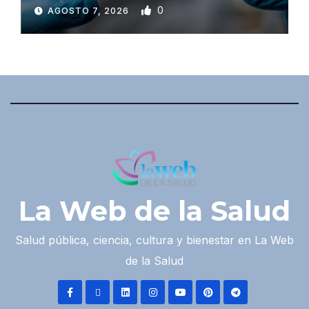
0
AGOSTO 7, 2026
La Web de la Salud
Salud pública, ciencia, cultura y bienestar en La Web
de la Salud