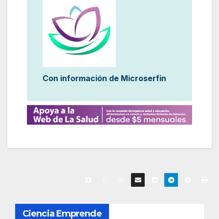
Con información de Microserfin
N
Ciencia Emprende