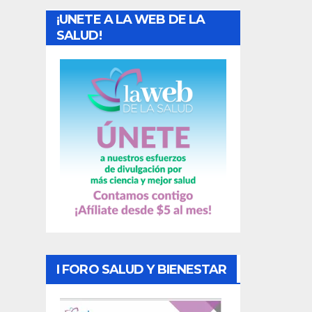
a
¡UNETE A LA WEB DE LA
d
SALUD!
a
s
I FORO SALUD Y BIENESTAR