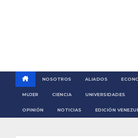
Saltar
al
contenido
NOSOTROS
ALIADOS
ECONO
MUJER
CIENCIA
UNIVERSIDADES
OPINIÓN
NOTICIAS
EDICIÓN VENEZU