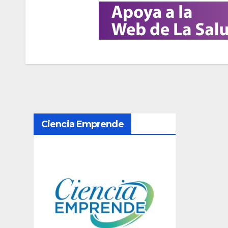
N
Ciencia Emprende
a
v
e
g
a