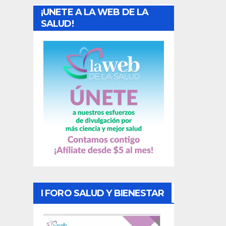
¡UNETE A LA WEB DE LA
d
SALUD!
a
s
I FORO SALUD Y BIENESTAR