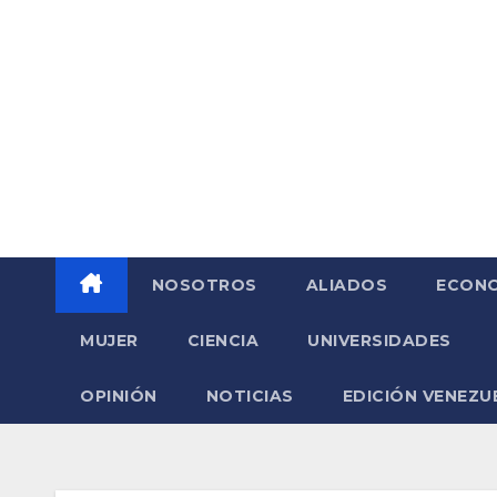
Saltar
al
contenido
NOSOTROS
ALIADOS
ECONO
MUJER
CIENCIA
UNIVERSIDADES
OPINIÓN
NOTICIAS
EDICIÓN VENEZU