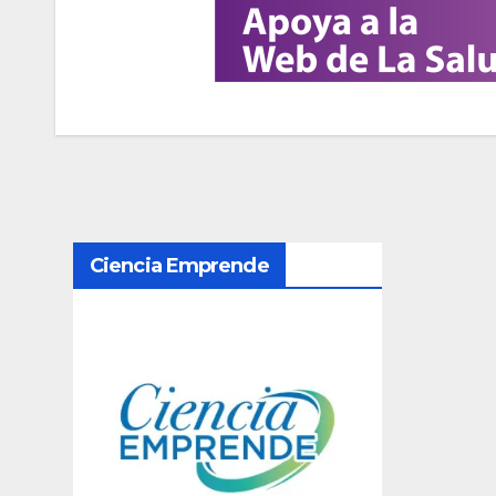
N
Ciencia Emprende
a
v
e
g
a