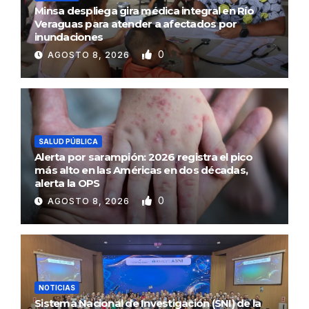
Minsa despliega gira médica integral en Río
Veraguas para atender a afectados por
inundaciones
0
AGOSTO 8, 2026
SALUD PÚBLICA
Alerta por sarampión: 2026 registra el pico
más alto en las Américas en dos décadas,
alerta la OPS
0
AGOSTO 8, 2026
NOTICIAS
Sistema Nacional de Investigación (SNI) de la