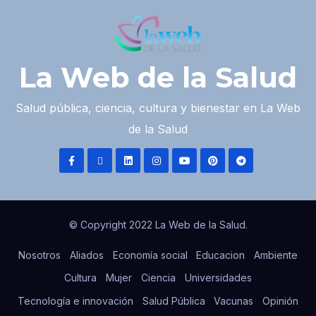
La Web de la Salud
Salud pública, ciencia, cultura y bienestar en La Web
de la Salud
© Copyright 2022 La Web de la Salud.
Nosotros
Aliados
Economía social
Educacion
Ambiente
Cultura
Mujer
Ciencia
Universidades
Tecnología e innovación
Salud Pública
Vacunas
Opinión