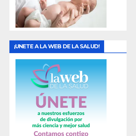
d
a
s
¡UNETE A LA WEB DE LA SALUD!