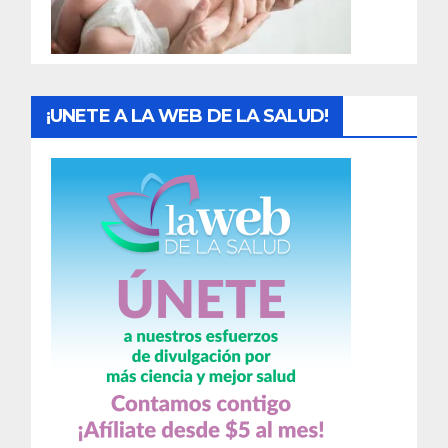
a
s
¡UNETE A LA WEB DE LA SALUD!