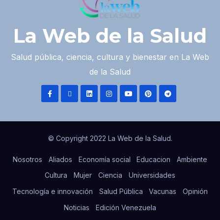
La Web de la Salud
Salud pública, ciencia, cultura y bienestar en La Web
de la Salud
© Copyright 2022 La Web de la Salud.
Nosotros
Aliados
Economía social
Educacion
Ambiente
Cultura
Mujer
Ciencia
Universidades
Tecnología e innovación
Salud Pública
Vacunas
Opinión
Noticias
Edición Venezuela