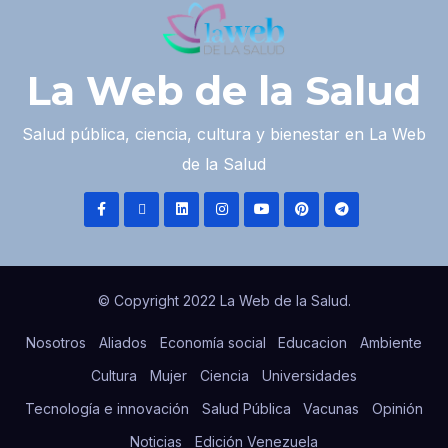
La Web de la Salud
Salud pública, ciencia, cultura y bienestar en La Web
de la Salud
© Copyright 2022 La Web de la Salud.
Nosotros
Aliados
Economía social
Educacion
Ambiente
Cultura
Mujer
Ciencia
Universidades
Tecnología e innovación
Salud Pública
Vacunas
Opinión
Noticias
Edición Venezuela