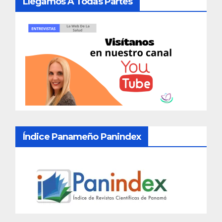
Llegamos A Todas Partes
Índice Panameño Panindex