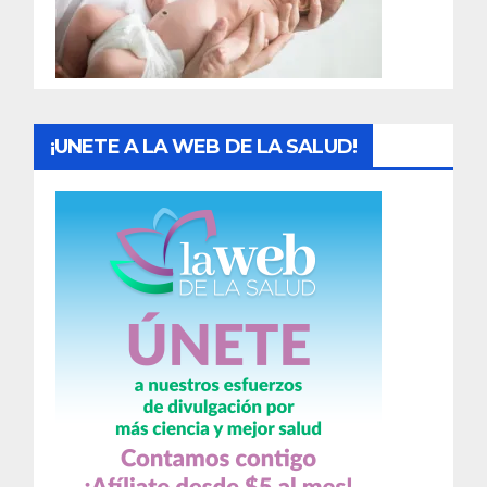
d
a
s
¡UNETE A LA WEB DE LA SALUD!