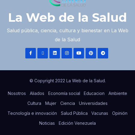
La Web de la Salud
Salud pública, ciencia, cultura y bienestar en La Web
de la Salud
© Copyright 2022 La Web de la Salud.
Nosotros
Aliados
Economía social
Educacion
Ambiente
Cultura
Mujer
Ciencia
Universidades
Tecnología e innovación
Salud Pública
Vacunas
Opinión
Noticias
Edición Venezuela