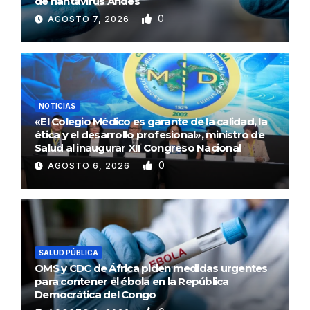
de hantavirus Andes
0
AGOSTO 7, 2026
NOTICIAS
«El Colegio Médico es garante de la calidad, la
ética y el desarrollo profesional», ministro de
Salud al inaugurar XII Congreso Nacional
0
AGOSTO 6, 2026
SALUD PÚBLICA
OMS y CDC de África piden medidas urgentes
para contener el ébola en la República
Democrática del Congo