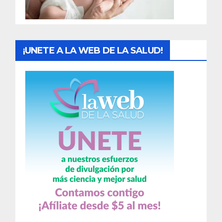
a
s
¡UNETE A LA WEB DE LA SALUD!