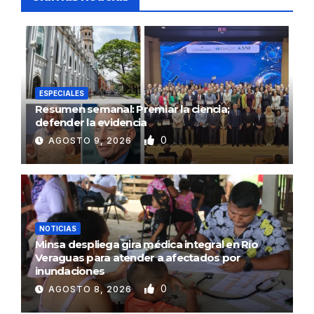
ESPECIALES
Resumen semanal: Premiar la ciencia;
defender la evidencia
0
AGOSTO 9, 2026
NOTICIAS
Minsa despliega gira médica integral en Río
Veraguas para atender a afectados por
inundaciones
0
AGOSTO 8, 2026