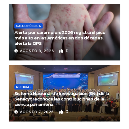
SALUD PÚBLICA
Alerta por sarampión: 2026 registra el pico
más alto en las Américas en dos décadas,
alerta la OPS
0
AGOSTO 8, 2026
NOTICIAS
Sistema Nacional de Investigación (SNI) de la
Senacyt reconoce las contribuciones de la
ciencia panameña
0
AGOSTO 7, 2026