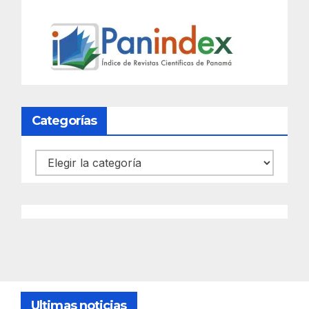
Categorías
Categorías
Ultimas noticias