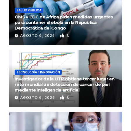
SALUD PÚBLICA
OMS y CDC de África piden medidas urgentes
para contener el ébola en la República
Democrática del Congo
0
AGOSTO 6, 2026
TECNOLOGÍA E INNOVACIÓN
Investigador de la UTP obtiene tercer lugar en
reto mundial de detección de cáncer de piel
mediante inteligencia artificial
0
AGOSTO 6, 2026