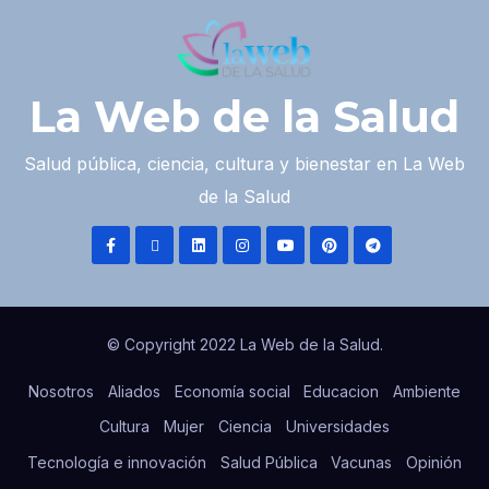
La Web de la Salud
Salud pública, ciencia, cultura y bienestar en La Web
de la Salud
© Copyright 2022 La Web de la Salud.
Nosotros
Aliados
Economía social
Educacion
Ambiente
Cultura
Mujer
Ciencia
Universidades
Tecnología e innovación
Salud Pública
Vacunas
Opinión