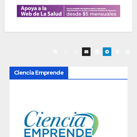
N
Ciencia Emprende
a
v
e
g
a