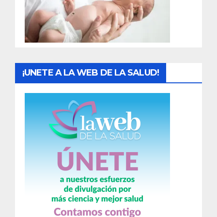
d
a
s
¡UNETE A LA WEB DE LA SALUD!