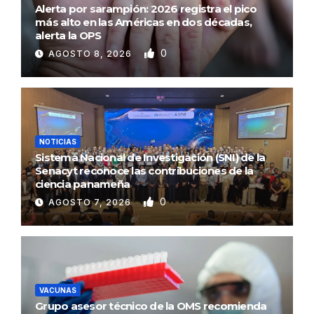
Alerta por sarampión: 2026 registra el pico
más alto en las Américas en dos décadas,
alerta la OPS
0
AGOSTO 8, 2026
NOTICIAS
Sistema Nacional de Investigación (SNI) de la
Senacyt reconoce las contribuciones de la
ciencia panameña
0
AGOSTO 7, 2026
VACUNAS
Grupo asesor técnico de la OMS recomienda