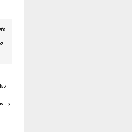
nte
do
les
ivo y
a