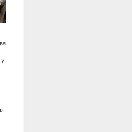
que
 y
la