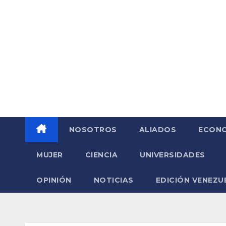
Saltar
al
contenido
NOSOTROS
ALIADOS
ECONO
MUJER
CIENCIA
UNIVERSIDADES
OPINIÓN
NOTICIAS
EDICIÓN VENEZU