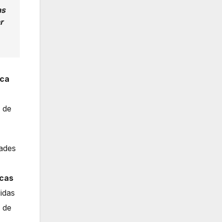
as
r
ca
 de
ades
icas
idas
o de