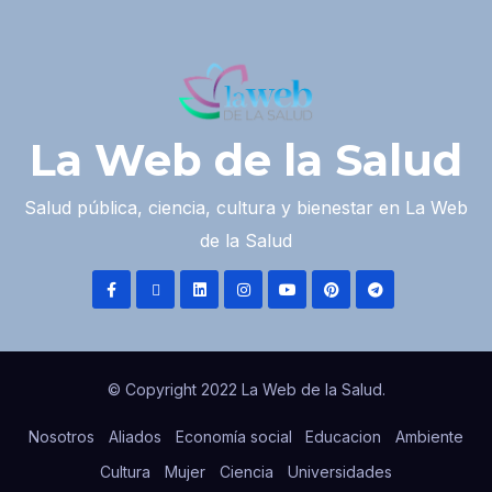
La Web de la Salud
Salud pública, ciencia, cultura y bienestar en La Web
de la Salud
© Copyright 2022 La Web de la Salud.
Nosotros
Aliados
Economía social
Educacion
Ambiente
Cultura
Mujer
Ciencia
Universidades