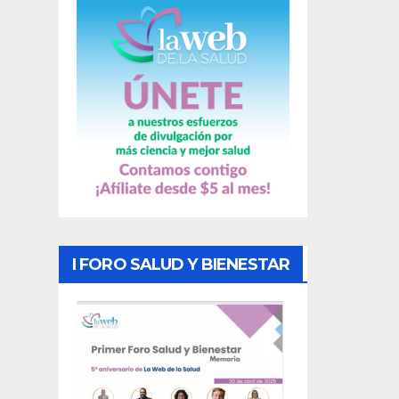
s
I FORO SALUD Y BIENESTAR