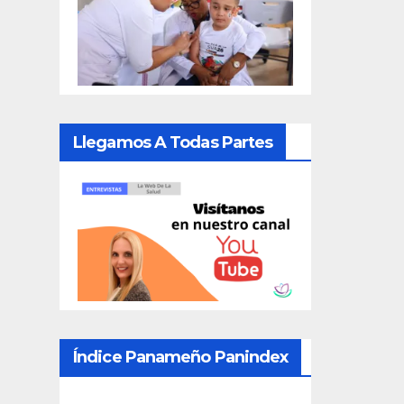
Llegamos A Todas Partes
Índice Panameño Panindex