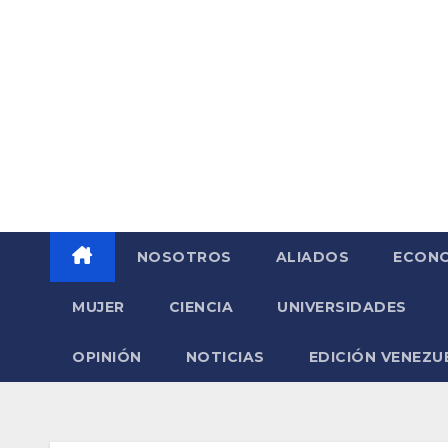
Saltar
al
contenido
NOSOTROS
ALIADOS
ECONO
MUJER
CIENCIA
UNIVERSIDADES
OPINIÓN
NOTICIAS
EDICIÓN VENEZU