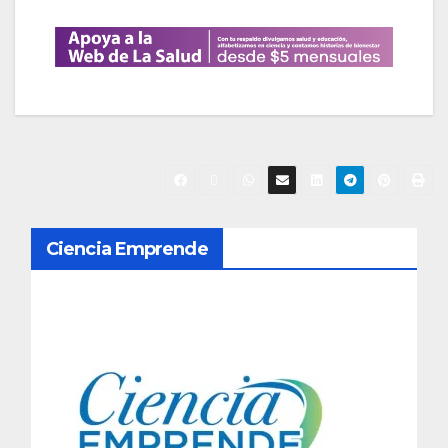
N
Ciencia Emprende
a
v
e
g
a