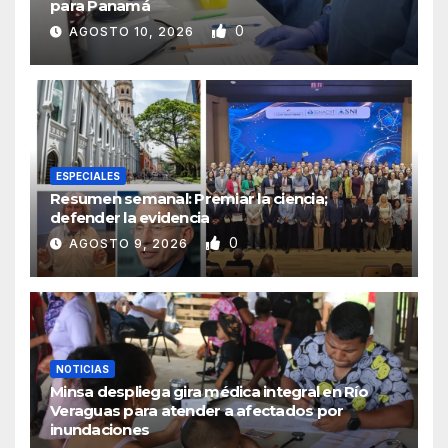
para Panamá
0
AGOSTO 10, 2026
ESPECIALES
Resumen semanal: Premiar la ciencia;
defender la evidencia
0
AGOSTO 9, 2026
NOTICIAS
Minsa despliega gira médica integral en Río
Veraguas para atender a afectados por
inundaciones