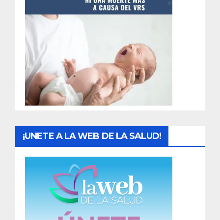
t
r
a
d
a
s
¡UNETE A LA WEB DE LA SALUD!