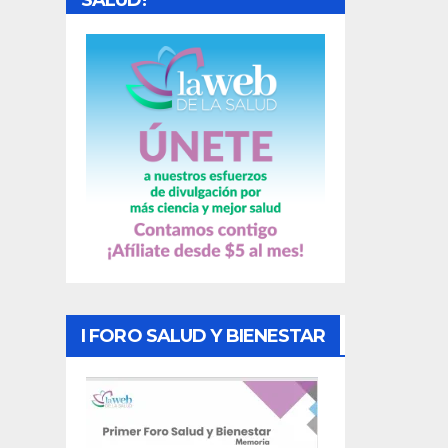
SALUD!
a
s
I FORO SALUD Y BIENESTAR