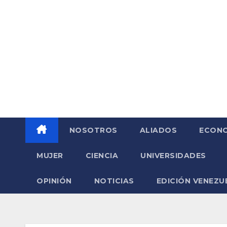
Saltar
al
contenido
NOSOTROS
ALIADOS
ECONO
MUJER
CIENCIA
UNIVERSIDADES
OPINIÓN
NOTICIAS
EDICIÓN VENEZU