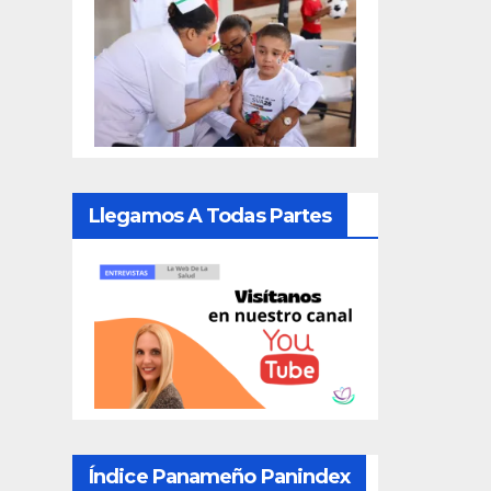
Llegamos A Todas Partes
Índice Panameño Panindex