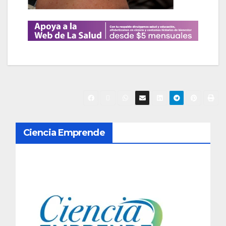
N
Ciencia Emprende
a
v
e
g
a