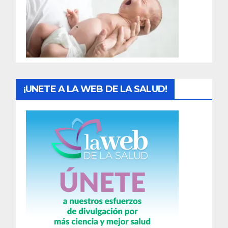
a
d
a
s
¡UNETE A LA WEB DE LA SALUD!