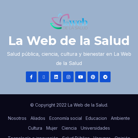
La Web de la Salud
Salud pública, ciencia, cultura y bienestar en La Web
de la Salud
© Copyright 2022 La Web de la Salud.
Nosotros
Aliados
Economía social
Educacion
Ambiente
Cultura
Mujer
Ciencia
Universidades