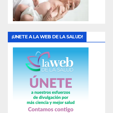
d
a
s
¡UNETE A LA WEB DE LA SALUD!