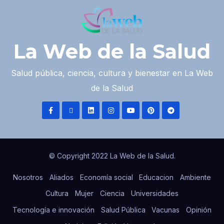
La Web de la Salud
Salud pública, ciencia, cultura y bienestar en La Web
de la Salud
© Copyright 2022 La Web de la Salud.
Nosotros
Aliados
Economía social
Educacion
Ambiente
Cultura
Mujer
Ciencia
Universidades
Tecnología e innovación
Salud Pública
Vacunas
Opinión