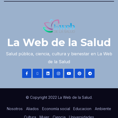
La Web de la Salud
Salud pública, ciencia, cultura y bienestar en La Web
de la Salud
© Copyright 2022 La Web de la Salud.
Nosotros
Aliados
Economía social
Educacion
Ambiente
Cultura
Mujer
Ciencia
Universidades