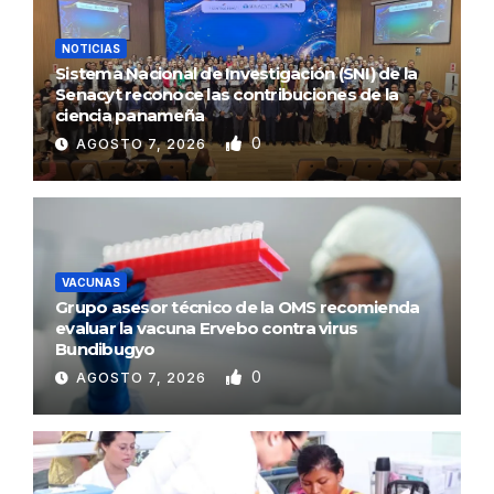
NOTICIAS
Sistema Nacional de Investigación (SNI) de la
Senacyt reconoce las contribuciones de la
ciencia panameña
0
AGOSTO 7, 2026
VACUNAS
Grupo asesor técnico de la OMS recomienda
evaluar la vacuna Ervebo contra virus
Bundibugyo
0
AGOSTO 7, 2026