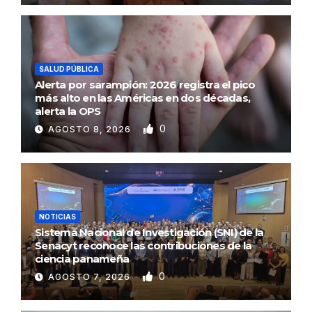
SALUD PÚBLICA
Alerta por sarampión: 2026 registra el pico
más alto en las Américas en dos décadas,
alerta la OPS
0
AGOSTO 8, 2026
NOTICIAS
Sistema Nacional de Investigación (SNI) de la
Senacyt reconoce las contribuciones de la
ciencia panameña
0
AGOSTO 7, 2026