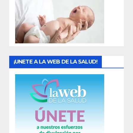
a
d
a
s
¡UNETE A LA WEB DE LA SALUD!