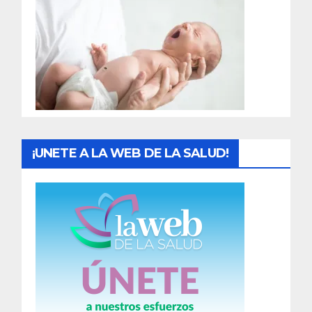
r
a
d
a
s
¡UNETE A LA WEB DE LA SALUD!