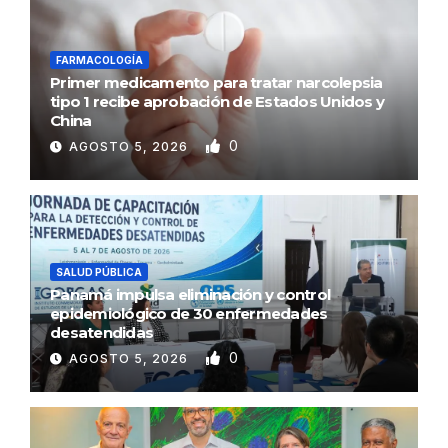
FARMACOLOGÍA
Primer medicamento para tratar narcolepsia
tipo 1 recibe aprobación de Estados Unidos y
China
0
AGOSTO 5, 2026
SALUD PÚBLICA
Panamá impulsa eliminación y control
epidemiológico de 30 enfermedades
desatendidas
0
AGOSTO 5, 2026