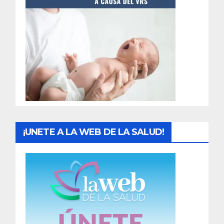
t
r
a
d
a
s
¡UNETE A LA WEB DE LA SALUD!