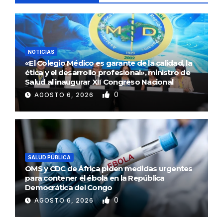
NOTICIAS
«El Colegio Médico es garante de la calidad, la
ética y el desarrollo profesional», ministro de
Salud al inaugurar XII Congreso Nacional
0
AGOSTO 6, 2026
SALUD PÚBLICA
OMS y CDC de África piden medidas urgentes
para contener el ébola en la República
Democrática del Congo
0
AGOSTO 6, 2026