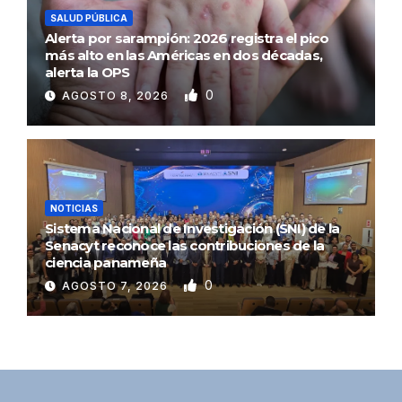
SALUD PÚBLICA
Alerta por sarampión: 2026 registra el pico
más alto en las Américas en dos décadas,
alerta la OPS
0
AGOSTO 8, 2026
NOTICIAS
Sistema Nacional de Investigación (SNI) de la
Senacyt reconoce las contribuciones de la
ciencia panameña
0
AGOSTO 7, 2026