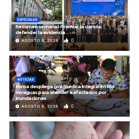
ESPECIALES
Resumen semanal: Premiar la ciencia;
defender la evidencia
0
AGOSTO 9, 2026
NOTICIAS
Minsa despliega gira médica integral en Río
Veraguas para atender a afectados por
inundaciones
0
AGOSTO 8, 2026