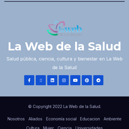
La Web de la Salud
Salud pública, ciencia, cultura y bienestar en La Web
de la Salud
© Copyright 2022 La Web de la Salud.
Nosotros
Aliados
Economía social
Educacion
Ambiente
Cultura
Mujer
Ciencia
Universidades