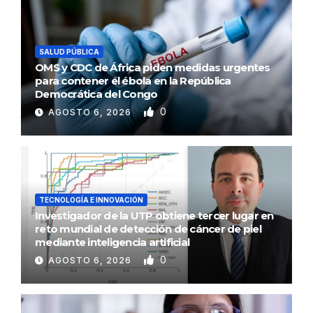
SALUD PÚBLICA
OMS y CDC de África piden medidas urgentes
para contener el ébola en la República
Democrática del Congo
0
AGOSTO 6, 2026
TECNOLOGÍA E INNOVACIÓN
Investigador de la UTP obtiene tercer lugar en
reto mundial de detección de cáncer de piel
mediante inteligencia artificial
0
AGOSTO 6, 2026