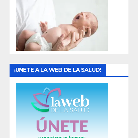
r
a
d
a
s
¡UNETE A LA WEB DE LA SALUD!