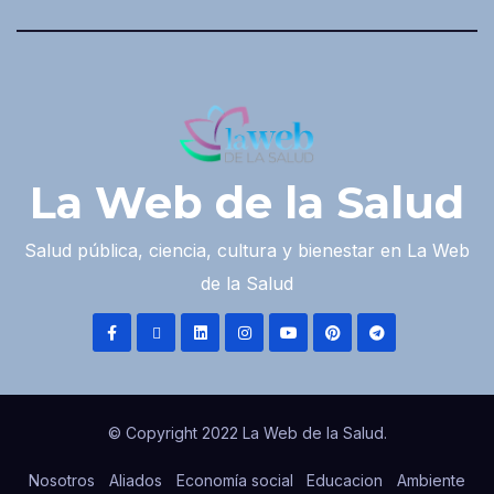
La Web de la Salud
Salud pública, ciencia, cultura y bienestar en La Web
de la Salud
© Copyright 2022 La Web de la Salud.
Nosotros
Aliados
Economía social
Educacion
Ambiente