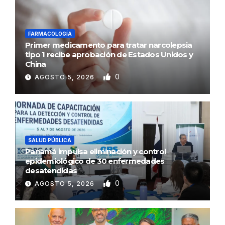
FARMACOLOGÍA
Primer medicamento para tratar narcolepsia
tipo 1 recibe aprobación de Estados Unidos y
China
0
AGOSTO 5, 2026
SALUD PÚBLICA
Panamá impulsa eliminación y control
epidemiológico de 30 enfermedades
desatendidas
0
AGOSTO 5, 2026