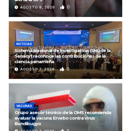
0
AGOSTO 8, 2026
NOTICIAS
Sistema Nacional de Investigación (SNI) de la
Senacyt reconoce las contribuciones de la
ciencia panameña
0
AGOSTO 7, 2026
VACUNAS
Grupo asesor técnico de la OMS recomienda
evaluar la vacuna Ervebo contra virus
Bundibugyo
0