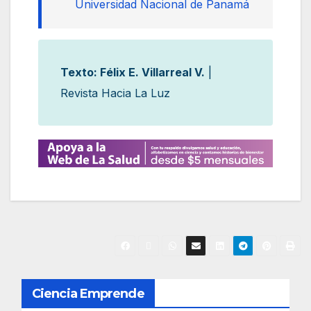
Universidad Nacional de Panamá
Texto: Félix E. Villarreal V.
|
Revista Hacia La Luz
N
Ciencia Emprende
a