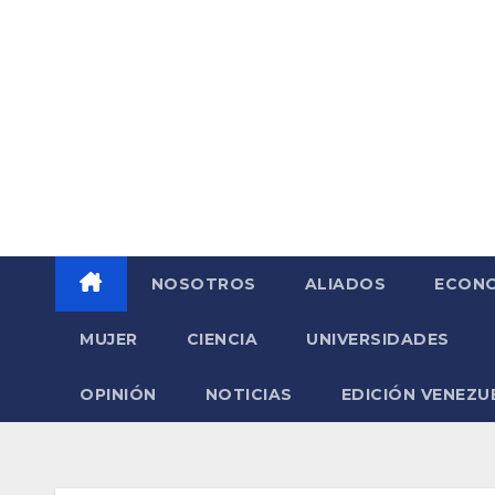
Saltar
al
contenido
NOSOTROS
ALIADOS
ECONO
MUJER
CIENCIA
UNIVERSIDADES
OPINIÓN
NOTICIAS
EDICIÓN VENEZU