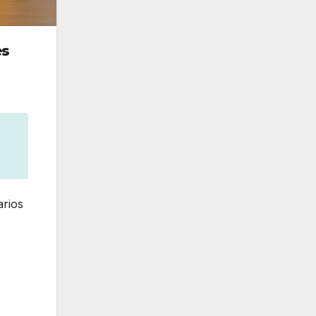
es
arios