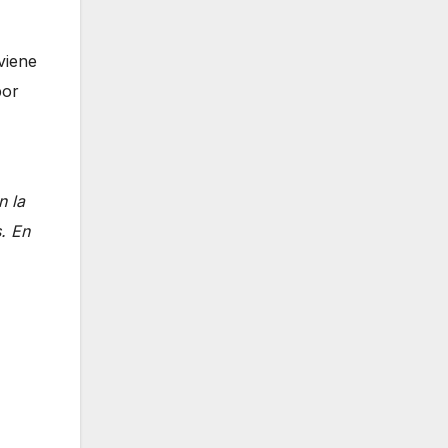
viene
por
n la
. En