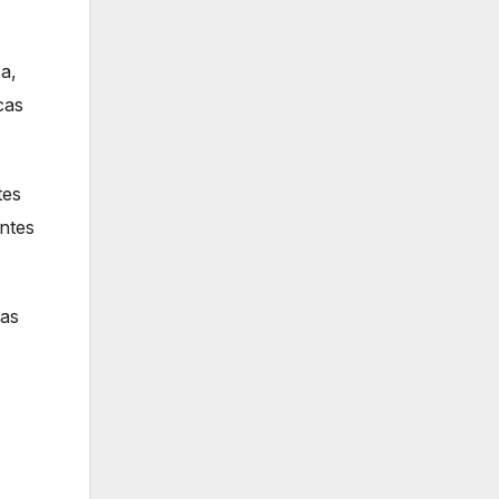
a,
cas
tes
entes
nas